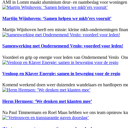
AMI in Lomm maakt aluminium deur- en raambeslag voor woningen en
Martijn Wijnhoven: ‘Samen helpen we mkb’ers vooruit’
Martijn Wijnhoven heeft een missie: kleine mkb-ondernemingen financ
Samenwerking met Ondernemend Venlo: voordeel voor leden!
Voordeel en grip op energie voor leden van Ondernemend Venlo O
Venloop en Klaver Energie: samen in beweging voor de regio
Komend weekend doen weer duizenden wandelaars en hardlopers mee 
Herm Hermsen: ‘We denken met klanten mee’
Na Paul Timmermans en Roel Maas hebben we ons team opnieuw kun