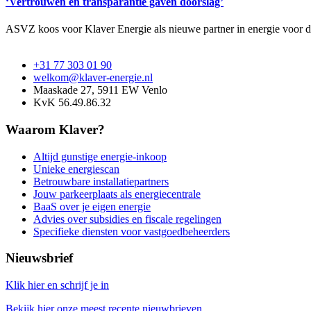
‘Vertrouwen en transparantie gaven doorslag’
ASVZ koos voor Klaver Energie als nieuwe partner in energie voor de
+31 77 303 01 90
welkom@klaver-energie.nl
Maaskade 27, 5911 EW Venlo
KvK 56.49.86.32
Waarom Klaver?
Altijd gunstige energie-inkoop
Unieke energiescan
Betrouwbare installatiepartners
Jouw parkeerplaats als energiecentrale
BaaS over je eigen energie
Advies over subsidies en fiscale regelingen
Specifieke diensten voor vastgoedbeheerders
Nieuwsbrief
Klik hier en schrijf je in
Bekijk hier onze meest recente nieuwbrieven