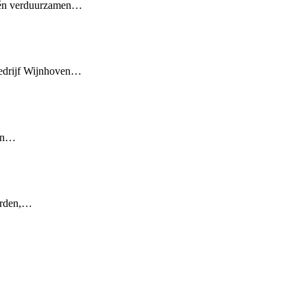
n én verduurzamen…
 bedrijf Wijnhoven…
van…
orden,…