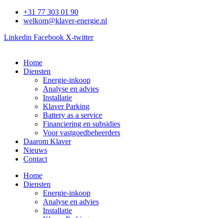
Ga
+31 77 303 01 90
naar
welkom@klaver-energie.nl
de
Linkedin
Facebook
X-twitter
inhoud
Home
Diensten
Energie-inkoop
Analyse en advies
Installatie
Klaver Parking
Battery as a service
Financiering en subsidies
Voor vastgoedbeheerders
Daarom Klaver
Nieuws
Contact
Home
Diensten
Energie-inkoop
Analyse en advies
Installatie