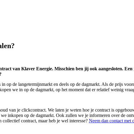
alen?
contract van Klaver Energie. Misschien ben jij ook aangesloten. Een
?
s in op de langetermijnmarkt en deels op de dagmarkt. Als de prijs voor
kopen we in op de dagmarkt, op het moment dat er relatief weinig vraag e
houd van je clickcontract. We laten je weten hoe je contract is opgebouw
l we inkopen op de dagmarkt. Ook zullen we je informeren over de ont
 collectief contract, maar heb je wel interesse?
Neem dan contact met 